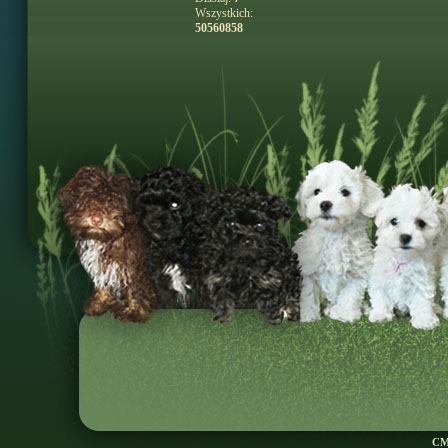
Wszystkich:
50560858
CM